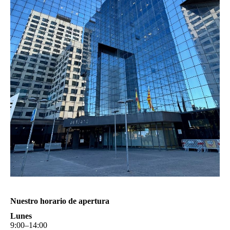
Nuestro horario de apertura
Lunes
9
:
00
–
14
:
00